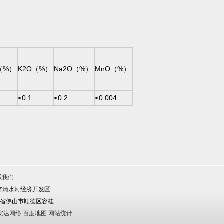
（%）
K2O（%）
Na2O（%）
MnO（%）
≤0.1
≤0.2
≤0.004
系我们
蒙古呼市清水河经济开发区
址：广州省佛山市顺德区容桂
安达网络
百度地图
网站统计