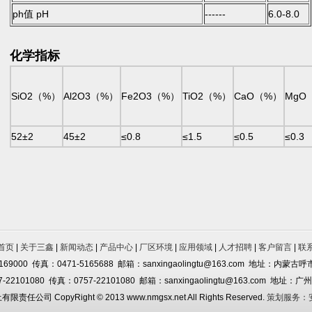
ph值 pH
------
6.0-8.0
化学指标
SiO2（%）
Al2O3（%）
Fe2O3（%）
TiO2（%）
CaO（%）
MgO
52±2
45±2
≤0.8
≤1.5
≤0.5
≤0.3
首页
|
关于三鑫
|
新闻动态
|
产品中心
|
厂区环境
|
应用领域
|
人才招聘
|
客户留言
|
联
169000 传真：0471-5165688 邮箱：sanxingaolingtu@163.com 地址：内
22101080 传真：0757-22101080 邮箱：sanxingaolingtu@163.com 地
 CopyRight © 2013 www.nmgsx.net All Rights Reserved.
策划服务：