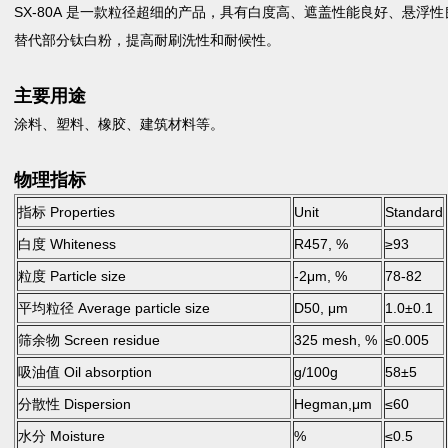
SX-80A 是一款粒径超细的产品，具有白度高、遮盖性能良好、悬浮
替代部分钛白粉，提高耐刷洗性和耐候性。
主要用途
涂料、塑料、橡胶、建筑材料等。
物理指标
指标 Properties
Unit
Standard
白度 Whiteness
R457, %
≥93
粒度 Particle size
-2μm, %
78-82
平均粒径 Average particle size
D50, μm
1.0±0.1
筛余物 Screen residue
325 mesh, %
≤0.005
吸油值 Oil absorption
g/100g
58±5
分散性 Dispersion
Hegman,μm
≤60
水分 Moisture
%
≤0.5